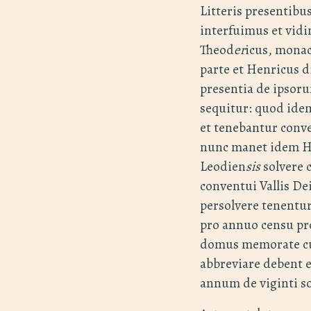
Litteris presentib
interfuimus et vidi
Theod
er
icus, monac
parte et Henricus d
presentia de ipsor
sequitur: quod ide
et tenebantur conv
nunc manet idem He
Leodien
sis
solvere
conventui Vallis De
persolvere tenentur
pro annuo censu pro
domus memorate cu
abbreviare debent 
annum de viginti so