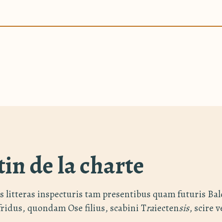
tin de la charte
s litteras inspecturis tam presentibus quam futuris Ba
ridus, quondam Ose filius, scabini T
ra
iecten
sis
, scire 