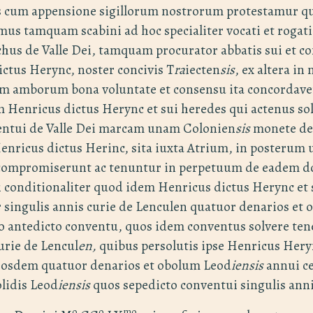
us cum appensione sigillorum nostrorum protestamur q
mus tamquam scabini ad hoc specialiter vocati et rogati 
hus de Valle Dei, tamquam procurator abbatis sui et c
ictus Herync, noster concivis T
ra
iecten
sis
, ex altera in
um amborum bona voluntate et consensu ita concordave
m Henricus dictus Herync et sui heredes qui actenus so
entui de Valle Dei marcam unam Colonien
sis
monete de 
nricus dictus Herinc, sita iuxta Atrium, in posterum
 compromiserunt ac tenuntur in perpetuum de eadem d
i conditionaliter quod idem Henricus dictus Herync et 
 singulis annis curie de Lenculen quatuor denarios et
 antedicto conventu, quos idem conventus solvere tene
rie de Lencul
en,
quibus persolutis ipse Henricus Hery
eosdem quatuor denarios et obolum Leod
iensis
annui ce
lidis Leod
iensis
quos sepedicto conventui singulis anni
o
o
mo