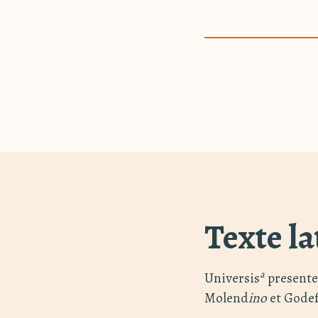
Texte la
a
Universis
presente
Molend
ino
et Godef