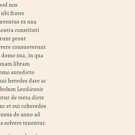
uod nos
ubi frater
onventus ex una
 nostra constituti
runt prout
lvere consueverunt
domo sua, in qua
 unam libram
omo antedicto
sui heredes dare ac
 obolum Leod
iensis
tur de terra dicte
nc et sui coheredes
nsus de anno ad
s solvere tenentur.