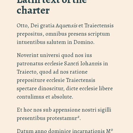
charter
Otto, Dei gratia Aq
ue
n
sis
et Traiectensis
prepositus, omnibus presens scriptum
intuentibus salutem in Domino.
Noverint universi quod nos ius
patronatus ecclesie S
an
c
t
i Ioh
ann
is in
Traiecto, quod ad nos ratione
prepositure ecclesie Traiectensis
spectare dinoscitur, dicte ecclesie libere
contulimus et absolute.
Et hoc nos sub appensione nostri sigilli
a
presentibus protestamur
.
o
Datum anno dominice incarnationis M