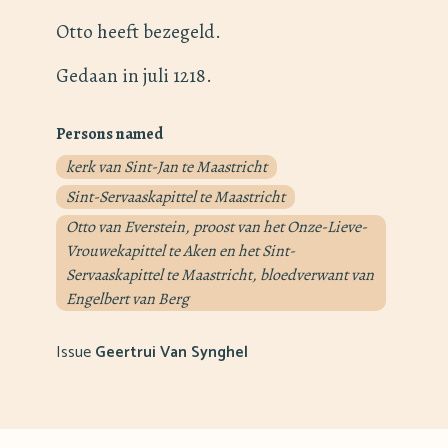
Otto heeft bezegeld.
Gedaan in juli 1218.
Persons named
kerk van Sint-Jan te Maastricht
Sint-Servaaskapittel te Maastricht
Otto van Everstein, proost van het Onze-Lieve-
Vrouwekapittel te Aken en het Sint-
Servaaskapittel te Maastricht, bloedverwant van
Engelbert van Berg
Issue
Geertrui Van Synghel