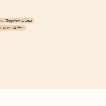
van Tongeren en Luik
avin van Strijen