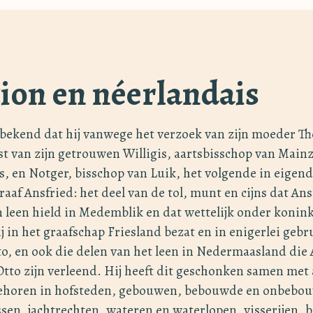
ion en néerlandais
bekend dat hij vanwege het verzoek van zijn moeder Th
 van zijn getrouwen Willigis, aartsbisschop van Mainz
, en Notger, bisschop van Luik, het volgende in eigen
aaf Ansfried: het deel van de tol, munt en cijns dat Ans
 leen hield in Medemblik en dat wettelijk onder koninkl
j in het graafschap Friesland bezat en in enigerlei gebr
to, en ook die delen van het leen in Nedermaasland die 
tto zijn verleend. Hij heeft dit geschonken samen met a
behoren in hofsteden, gebouwen, bebouwde en onbebo
sen, jachtrechten, wateren en waterlopen, visserijen, 