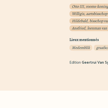
Otto III, rooms-konin
Willigis, aartsbisscho
Hildebald, bisschop va
Ansfried, leenman van 
Lieux mentionnés
Medemblik
graafsc
Edition
Geertrui Van S