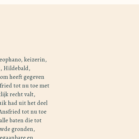
eophano, keizerin,
, Hildebald,
dom heeft gegeven
fried tot nu toe met
ijk recht valt,
uik had uit het deel
Ansfried tot nu toe
lle baten die tot
uwde gronden,
begaanbare en