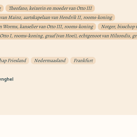
g
Theofano, keizerin en moeder van Otto III
p van Mainz, aartskapelaan van Hendrik II, rooms-koning
n Worms, kanselier van Otto III, rooms-koning
Notger, bisschop 
Otto I, rooms-koning, graaf (van Hoei), echtgenoot van Hilzondis, gr
hap Friesland
Nedermaasland
Frankfurt
ynghel