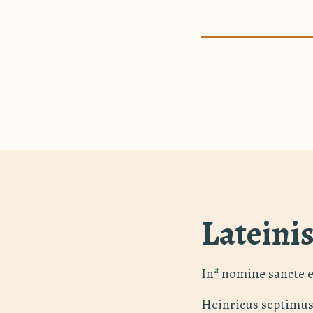
Lateini
a
In
nomine sancte et
Heinricus septimus