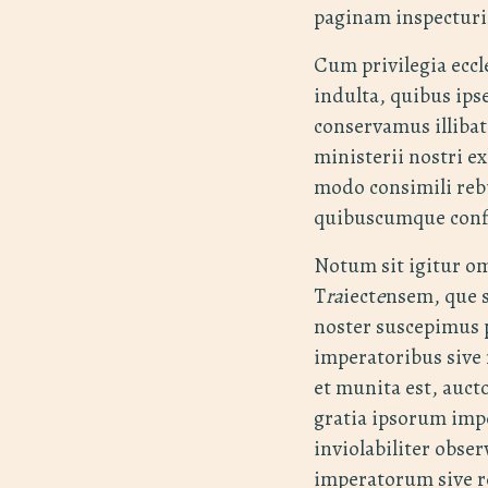
paginam inspectur
Cum privilegia eccl
indulta, quibus ips
conservamus illibat
ministerii nostri e
modo consimili rebu
quibuscumque con
Notum sit igitur om
T
ra
iect
e
nsem, que s
noster suscepimus 
imperatoribus sive r
et munita est, auct
gratia ipsorum imp
inviolabiliter obse
imperatorum sive re