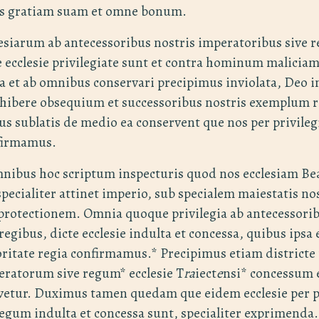
is gratiam suam et omne bonum.
esiarum ab antecessoribus nostris imperatoribus sive r
e ecclesie privilegiate sunt et contra hominum malicia
a et ab omnibus conservari precipimus inviolata, Deo 
xhibere obsequium et successoribus nostris exemplum r
s sublatis de medio ea conservent que nos per privileg
firmamus.
nibus hoc scriptum inspecturis quod nos ecclesiam Bea
pecialiter attinet imperio, sub specialem maiestatis nos
protectionem. Omnia quoque privilegia ab antecessorib
egibus, dicte ecclesie indulta et concessa, quibus ipsa e
oritate regia confirmamus.* Precipimus etiam districte
eratorum sive regum* ecclesie T
ra
iect
e
nsi* concessum e
rvetur. Duximus tamen quedam que eidem ecclesie per p
gum indulta et concessa sunt, specialiter exprimenda.