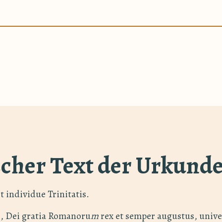
scher Text der Urkund
 individue Trinitatis.
, Dei gratia Romanoru
m
rex et semper augustus, univ