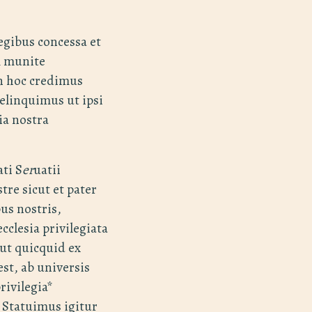
egibus concessa et
m munite
in hoc credimus
elinquimus ut ipsi
ia nostra
ti S
er
uatii
tre sicut et pater
us nostris,
cclesia privilegiata
 ut quicquid ex
st, ab universis
rivilegia*
 Statuimus igitur