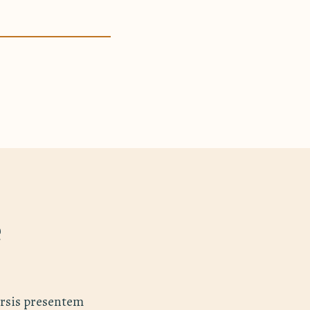
e
ersis presentem