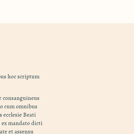
bus hoc scriptum
er consanguineus
cto cum omnibus
 ecclesie Beati
i ex mandato dicti
ate et assensu