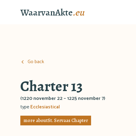
WaarvanAkte
.eu
Go back
Charter 13
(1220 november 22 – 1225 november 7)
type
Ecclesiastical
more about
St. Servaas Chapter