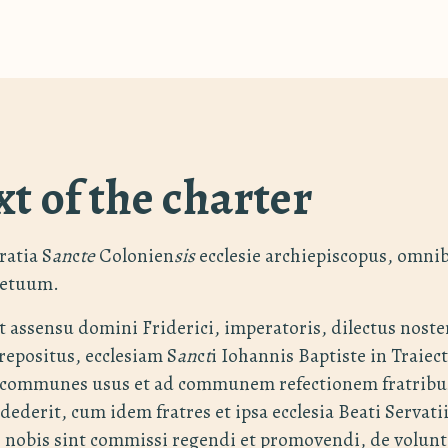
xt of the charter
ratia S
an
c
te
Colonien
sis
ecclesie archiepiscopus, omni
petuum.
 assensu domini Friderici, imperatoris, dilectus nost
prepositus, ecclesiam S
an
c
t
i Iohannis Baptiste in Traie
d communes usus et ad communem refectionem fratribus
 dederit, cum idem fratres et ipsa ecclesia Beati Servati
 nobis sint commissi regendi et promovendi, de volunt