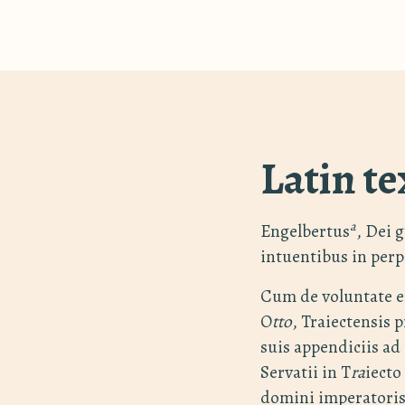
Latin te
a
Engelbertus
, Dei g
intuentibus in per
Cum de voluntate et
O
tto
, Traiectensis 
suis appendiciis a
Servatii in T
ra
iecto
domini imperatoris