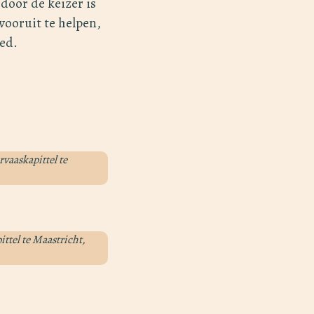
door de keizer is
vooruit te helpen,
ed.
vaaskapittel te
ttel te Maastricht,