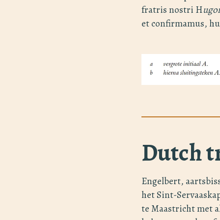
fratris nostri H
ugo
et confirmamus, hu
Dutch t
Engelbert, aartsbis
het Sint-Servaaskap
te Maastricht met a