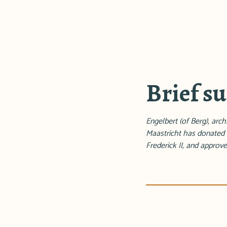
Brief 
Engelbert (of Berg), arc
Maastricht has donated S
Frederick II, and approv