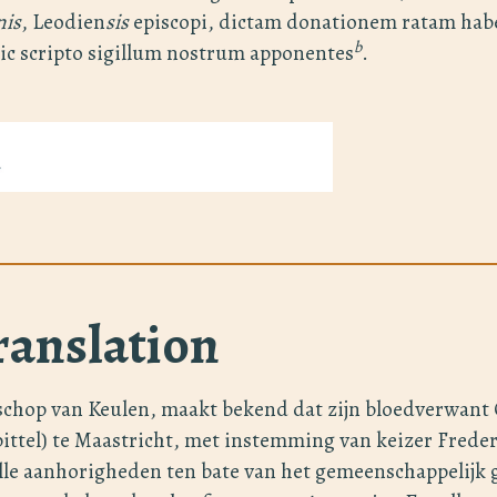
nis
, Leodien
sis
episcopi, dictam donationem ratam ha
b
ic scripto sigillum nostrum apponentes
.
ranslation
schop van Keulen, maakt bekend dat zijn bloedverwant 
ittel) te Maastricht, met instemming van keizer Freder
lle aanhorigheden ten bate van het gemeenschappelijk 