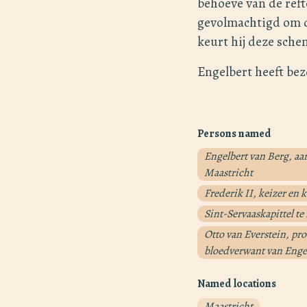
behoeve van de reft
gevolmachtigd om de
keurt hij deze sch
Engelbert heeft bez
Persons named
Engelbert van Berg, aar
Maastricht
Frederik II, keizer en 
Sint-Servaaskapittel te
Otto van Everstein, pro
bloedverwant van Enge
Named locations
Maastricht