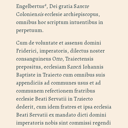
a
Engelbertus
, Dei gratia S
an
c
te
Colonien
sis
ecclesie archiepiscopus,
omnibus hoc scriptum intuentibus in
perpetuum.
Cum de voluntate et assensu domini
Friderici, imperatoris, dilectus noster
consanguineus O
tto
, Traiectensis
prepositus, ecclesiam S
an
c
t
i Iohannis
Baptiste in Traiecto cum omnibus suis
appendiciis ad communes usus et ad
communem refectionem fratribus
ecclesie Beati Servatii in T
ra
iecto
dederit, cum idem fratres et ipsa ecclesia
Beati Servatii ex mandato dicti domini
imperatoris nobis sint commissi regendi