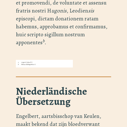
et promovendi, de voluntate et assensu
fratris nostri H
ugonis
, Leodien
sis
episcopi, dictam donationem ratam
habemus, approbamus et confirmamus,
huic scripto sigillum nostrum
b
apponentes
.
Niederländische
Übersetzung
Engelbert, aartsbisschop van Keulen,
maakt bekend dat zijn bloedverwant