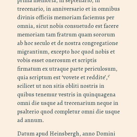
prima memoria, in septenario, in
trecenario, in anniversario et in omnibus
divinis officiis memoriam faciemus per
omnia, sicut nobis consuetudo est facere
memoriam tam fratrum quam sororum
ab hoc seculo et de nostra congregatione
migrantium, excepto hoc quod nobis et
vobis esset onerosum et scriptis
firmatum ex utraque parte periculosum,
c
quia scriptum est ‘vovete et reddite’,
scilicet ut non sitis obliti nostris in
quibus tenemur vestris in quinquagena
omni die usque ad trecenarium neque in
psalterio quod completur omni die usque
ad annum.
Datum apud Heinsbergh, anno Domini