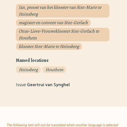
Jan, proost van het klooster van Sint-Marie te
Heinsberg
magister en convent van Sint-Gerlach
Onze-Lieve-Vrouweklooster Sint-Gerlach te
Houthem
klooster Sint-Marie te Heinsberg
Named locations
Heinsberg
Houthem
Issue
Geertrui van Synghel
The following text will not be translated when another language is selected