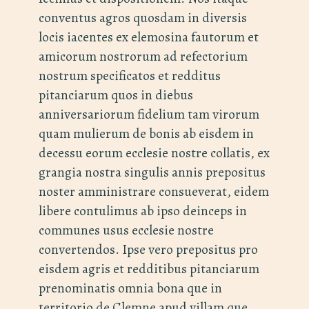
conventus agros quosdam in diversis
locis iacentes ex elemosina fautorum et
amicorum nostrorum ad refectorium
nostrum specificatos et redditus
pitanciarum quos in diebus
anniversariorum fidelium tam virorum
quam mulierum de bonis ab eisdem in
decessu eorum ecclesie nostre collatis, ex
grangia nostra singulis annis prepositus
noster amministrare consueverat, eidem
libere contulimus ab ipso deinceps in
communes usus ecclesie nostre
convertendos. Ipse vero prepositus pro
eisdem agris et redditibus pitanciarum
prenominatis omnia bona que in
territorio de Clemne apud villam que