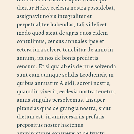
dicitur Heke, ecclesia nostra possidebat,
assignavit nobis integraliter et
perpetualiter habendas, tali videlicet
modo quod sicut de agris quos eidem
contulimus, census annuales ipse et
cetera iura solvere tenebitur de anno in
annum, ita nos de bonis predictis
censum. Et si qua ab eis de iure solvenda
sunt cum quinque solidis Leodien
sis
, in
quibus annuatim Aleidi, sorori nostre,
quamdiu vixerit, ecclesia nostra tenetur,
annis singulis persolvemus. Insuper
pitancias quas de grangia nostra, sicut
dictum est, in anniversariis prefatis
prepositus noster hactenus
amministrare consueverat de fructu