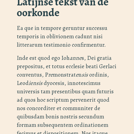
Latijnse tekst van de
oorkonde
Ea que in tempore geruntur successu
temporis in oblivionem cadunt nisi
litterarum testimonio confirmentur.
Inde est quod ego Ioh
anne
s, Dei gratia
prepositus, et totus ecclesie beati Gerlaci
conventus, P
re
monstrat
e
n
sis
ordinis,
Leod
iensis
dyocesis, innotescimus
universis tam presentibus quam futuris
ad quos hoc scriptum pervenerit quod
nos concorditer et communiter de
quibusdam bonis nostris secundum
formam subsequentem ordinationem
fecimus et dispositionem. Nos itaque