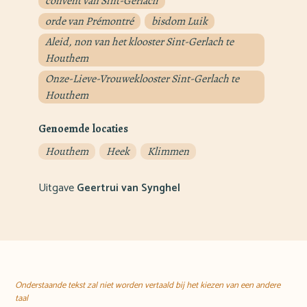
convent van Sint-Gerlach
orde van Prémontré
bisdom Luik
Aleid, non van het klooster Sint-Gerlach te
Houthem
Onze-Lieve-Vrouweklooster Sint-Gerlach te
Houthem
Genoemde locaties
Houthem
Heek
Klimmen
Uitgave
Geertrui van Synghel
Onderstaande tekst zal niet worden vertaald bij het kiezen van een andere
taal