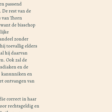
een passend
. De rest van de
s van Thorn
want de bisschop
lijke
aandeel zonder
ij toevallig elders
al hij daarvan
en. Ook zal de
tsdiaken en de
e kanunniken en
het ontvangen van
ie correct in haar
voor rechtsgeldig en