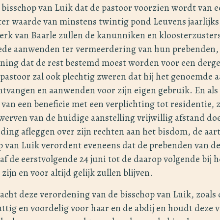
 bisschop van Luik dat de pastoor voorzien wordt van 
 ter waarde van minstens twintig pond Leuvens jaarlijks
erk van Baarle zullen de kanunniken en kloosterzuster
de aanwenden ter vermeerdering van hun prebenden, 
ing dat de rest bestemd moest worden voor een derge
pastoor zal ook plechtig zweren dat hij het genoemde 
tvangen en aanwenden voor zijn eigen gebruik. En als h
 van een beneficie met een verplichting tot residentie, z
werven van de huidige aanstelling vrijwillig afstand do
ing afleggen over zijn rechten aan het bisdom, de aar
p van Luik verordent eveneens dat de prebenden van d
af de eerstvolgende 24 juni tot de daarop volgende bij 
ijn en voor altijd gelijk zullen blijven.
acht deze verordening van de bisschop van Luik, zoals d
uttig en voordelig voor haar en de abdij en houdt deze 