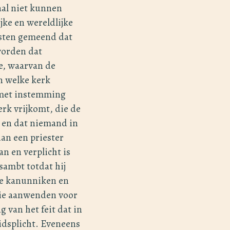
aal niet kunnen
jke en wereldlijke
risten gemeend dat
worden dat
le, waarvan de
n welke kerk
 met instemming
erk vrijkomt, die de
, en dat niemand in
an een priester
an en verplicht is
sambt totdat hij
 de kanunniken en
die aanwenden voor
 van het feit dat in
idsplicht. Eveneens