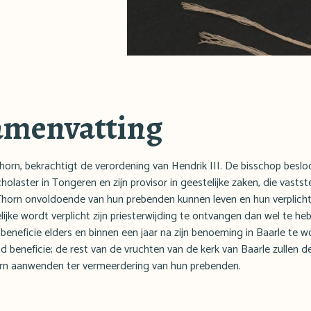
amenvatting
orn, bekrachtigt de verordening van Hendrik III. De bisschop besloot
holaster in Tongeren en zijn provisor in geestelijke zaken, die vasts
 Thorn onvoldoende van hun prebenden kunnen leven en hun verplic
ijke wordt verplicht zijn priesterwijding te ontvangen dan wel te hebb
eneficie elders en binnen een jaar na zijn benoeming in Baarle te w
d beneficie; de rest van de vruchten van de kerk van Baarle zullen d
orn aanwenden ter vermeerdering van hun prebenden.