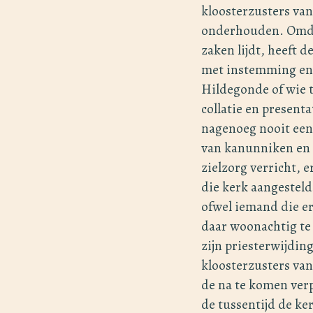
kloosterzusters van
onderhouden. Omdat 
zaken lijdt, heeft 
met instemming en 
Hildegonde of wie te
collatie en present
nagenoeg nooit een
van kanunniken en k
zielzorg verricht, 
die kerk aangesteld
ofwel iemand die er 
daar woonachtig te 
zijn priesterwijdin
kloosterzusters va
de na te komen verp
de tussentijd de k