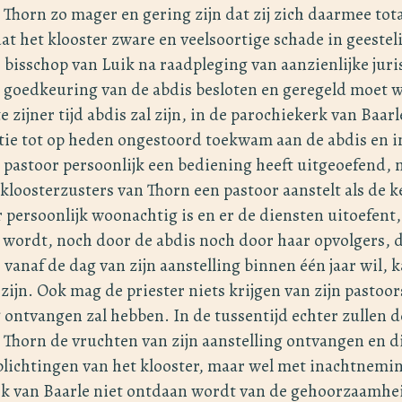
 Thorn zo mager en gering zijn dat zij zich daarmee tot
het klooster zware en veelsoortige schade in geesteli
de bisschop van Luik na raadpleging van aanzienlijke ju
goedkeuring van de abdis besloten en geregeld moet 
 zijner tijd abdis zal zijn, in de parochiekerk van Baar
atie tot op heden ongestoord toekwam aan de abdis en i
 pastoor persoonlijk een bediening heeft uitgeoefend,
loosterzusters van Thorn een pastoor aanstelt als de k
er persoonlijk woonachtig is en er de diensten uitoefent
 wordt, noch door de abdis noch door haar opvolgers, d
vanaf de dag van zijn aanstelling binnen één jaar wil, k
zijn. Ook mag de priester niets krijgen van zijn pastoor
g ontvangen zal hebben. In de tussentijd echter zullen
n Thorn de vruchten van zijn aanstelling ontvangen en 
lichtingen van het klooster, maar wel met inachtneming
erk van Baarle niet ontdaan wordt van de gehoorzaamhe