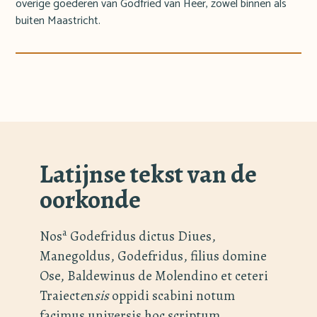
overige goederen van Godfried van Heer, zowel binnen als
buiten Maastricht.
Latijnse tekst van de
oorkonde
a
Nos
Godefridus dictus Diues,
Manegoldus, Godefridus, filius domine
Ose, Baldewinus de Molendino et ceteri
Traiect
e
n
sis
oppidi scabini notum
facimus universis hoc scriptum