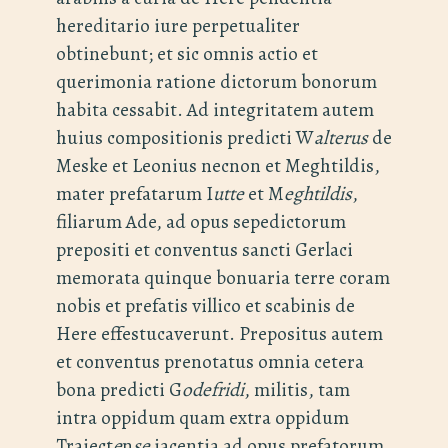
hereditario iure perpetualiter
obtinebunt; et sic omnis actio et
querimonia ratione dictorum bonorum
habita cessabit. Ad integritatem autem
huius compositionis predicti W
alterus
de
Meske et Leonius necnon et Meghtildis,
mater prefatarum I
utte
et M
eghtildis
,
filiarum Ade, ad opus sepedictorum
prepositi et conventus sancti Gerlaci
memorata quinque bonuaria terre coram
nobis et prefatis villico et scabinis de
Here effestucaverunt. Prepositus autem
et conventus prenotatus omnia cetera
bona predicti G
odefridi
, militis, tam
intra oppidum quam extra oppidum
Traiect
e
n
se
iacentia ad opus prefatorum