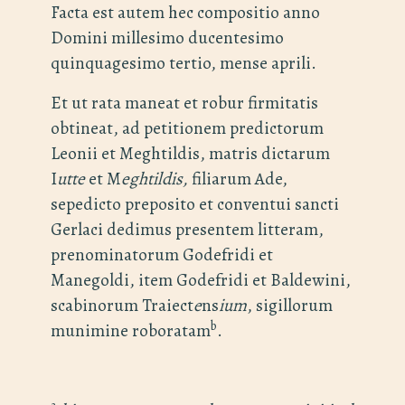
Facta est autem hec compositio anno
Domini millesimo ducentesimo
quinquagesimo tertio, mense aprili.
Et ut rata maneat et robur firmitatis
obtineat, ad petitionem predictorum
Leonii et Meghtildis, matris dictarum
I
utte
et M
eghtildis,
filiarum Ade,
sepedicto preposito et conventui sancti
Gerlaci dedimus presentem litteram,
prenominatorum Godefridi et
Manegoldi, item Godefridi et Baldewini,
scabinorum Traiect
e
ns
ium
, sigillorum
b
munimine roboratam
.