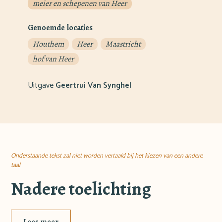
meier en schepenen van Heer
Genoemde locaties
Houthem
Heer
Maastricht
hof van Heer
Uitgave
Geertrui Van Synghel
Onderstaande tekst zal niet worden vertaald bij het kiezen van een andere
taal
Nadere toelichting
Lees meer