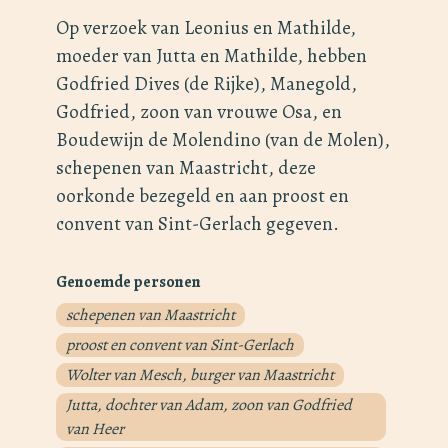
Op verzoek van Leonius en Mathilde,
moeder van Jutta en Mathilde, hebben
Godfried Dives (de Rijke), Manegold,
Godfried, zoon van vrouwe Osa, en
Boudewijn de Molendino (van de Molen),
schepenen van Maastricht, deze
oorkonde bezegeld en aan proost en
convent van Sint-Gerlach gegeven.
Genoemde personen
schepenen van Maastricht
proost en convent van Sint-Gerlach
Wolter van Mesch, burger van Maastricht
Jutta, dochter van Adam, zoon van Godfried
van Heer