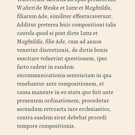
W
alteri
de Meske et I
utte
et M
eghtildis
,
filiarum Ade, similiter effestucaverunt.
Additur preterea huic compositioni talis
cautela quod si post dicte I
utta
et
M
eghtildis
, filie Ade, cum ad annos
venerint discretionis, de dictis bonis
suscitare voluerint questionem, ipso
facto cadent in eandem
excommunicationis sentenciam in qua
tenebantur ante compositionem, et
causa manente in eo statu quo fuit ante
presentem ordinationem, procedetur
secundum retroacta iure ecclesiastico,
contra easdem sicut debebat procedi
tempore compositionis.