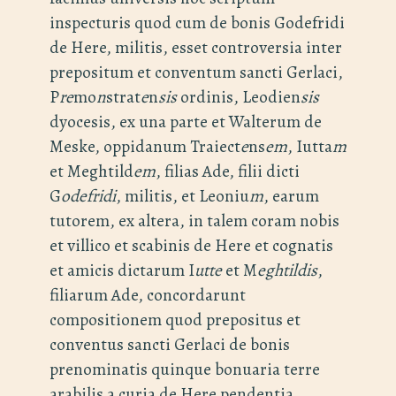
inspecturis quod cum de bonis Godefridi
de Here, militis, esset controversia inter
prepositum et conventum sancti Gerlaci,
P
re
mo
n
strat
e
n
sis
ordinis, Leodien
sis
dyocesis, ex una parte et Walterum de
Meske, oppidanum Traiect
e
ns
em
, Iutta
m
et Meghtild
em
, filias Ade, filii dicti
G
odefridi
, militis, et Leoniu
m
, earum
tutorem, ex altera, in talem coram nobis
et villico et scabinis de Here et cognatis
et amicis dictarum I
utte
et M
eghtildis
,
filiarum Ade, concordarunt
compositionem quod prepositus et
conventus sancti Gerlaci de bonis
prenominatis quinque bonuaria terre
arabilis a curia de Here pendentia