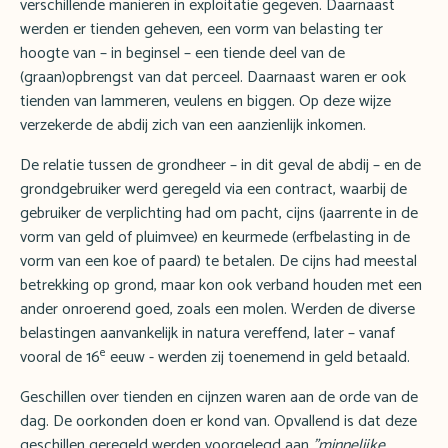
verschillende manieren in exploitatie gegeven. Daarnaast
werden er tienden geheven, een vorm van belasting ter
hoogte van – in beginsel – een tiende deel van de
(graan)opbrengst van dat perceel. Daarnaast waren er ook
tienden van lammeren, veulens en biggen. Op deze wijze
verzekerde de abdij zich van een aanzienlijk inkomen.
De relatie tussen de grondheer – in dit geval de abdij – en de
grondgebruiker werd geregeld via een contract, waarbij de
gebruiker de verplichting had om pacht, cijns (jaarrente in de
vorm van geld of pluimvee) en keurmede (erfbelasting in de
vorm van een koe of paard) te betalen. De cijns had meestal
betrekking op grond, maar kon ook verband houden met een
ander onroerend goed, zoals een molen. Werden de diverse
belastingen aanvankelijk in natura vereffend, later – vanaf
e
vooral de 16
eeuw - werden zij toenemend in geld betaald.
Geschillen over tienden en cijnzen waren aan de orde van de
dag. De oorkonden doen er kond van. Opvallend is dat deze
geschillen geregeld werden voorgelegd aan
"minnelijke