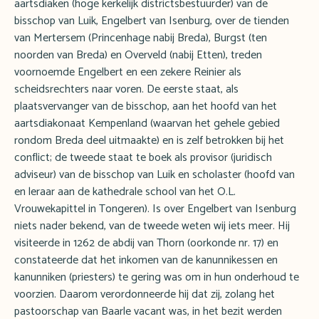
aartsdiaken (hoge kerkelijk districtsbestuurder) van de
bisschop van Luik, Engelbert van Isenburg, over de tienden
van Mertersem (Princenhage nabij Breda), Burgst (ten
noorden van Breda) en Overveld (nabij Etten), treden
voornoemde Engelbert en een zekere Reinier als
scheidsrechters naar voren. De eerste staat, als
plaatsvervanger van de bisschop, aan het hoofd van het
aartsdiakonaat Kempenland (waarvan het gehele gebied
rondom Breda deel uitmaakte) en is zelf betrokken bij het
conflict; de tweede staat te boek als provisor (juridisch
adviseur) van de bisschop van Luik en scholaster (hoofd van
en leraar aan de kathedrale school van het O.L.
Vrouwekapittel in Tongeren). Is over Engelbert van Isenburg
niets nader bekend, van de tweede weten wij iets meer. Hij
visiteerde in 1262 de abdij van Thorn (oorkonde nr. 17) en
constateerde dat het inkomen van de kanunnikessen en
kanunniken (priesters) te gering was om in hun onderhoud te
voorzien. Daarom verordonneerde hij dat zij, zolang het
pastoorschap van Baarle vacant was, in het bezit werden