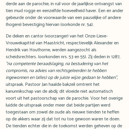
derde aan de parochie, in ruil voor de jaarlijkse ontvangst van
tien mud rogge en eenzelfde hoeveelheid haver. Een en ander
gebeurde onder de voorwaarde van een pauselijke of andere
(hogere) bevestiging hiervan (oorkonde nr. 54).
De deken en cantor (voorzanger) van het Onze-Lieve-
Vrouwekapittel van Maastricht, respectievelijk Alexander en
Hendrik van Houthorne, werden aangezocht als
scheidsrechters. (oorkonden nrs. 53 en 55). Zij deden in 1287,
"na competente beraadslaging, na bestudering van het
compromis, na advies van rechtsgeleerden te hebben
ingewonnen en (alles) op de juiste wijze gedaan te hebben"
,
uitspraak. Pastoor Jan haalde bakzeil omtrent het
kanunnikschap van de abdij; dit vloeide niet automatisch
voort uit het pastoorschap van de parochie. Voor het overige
luidde de uitspraak onder meer dat beide partijen werd
toegestaan om zowel de oude als nieuwe tienden te heffen
op de akkers waar zij dat tot nu toe gewoon waren te doen.
De tienden echter die in de toekomst werden geheven op de