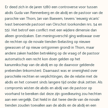
Er deed zich in de jaren 1280 een controverse voor tussen
abdis Guda van Rennenberg en de abdij en de pastoor van de
parochie van Thorn, Jan van Baexem, tevens 'eeuwig vicaris'
(vast benoemde pastoor) van Oirschot (oorkonden nrs. 54 en
55). Het betrof een conflict met een wijdere dimensie dan
alleen grondzaken. Een meningsverschil ging weliswaar over
de rechten op de novale tienden (belasting op nieuwe
gewassen of op nieuw ontgonnen grond) in Thorn, maar
andere zaken hadden betrekking op de vraag of de pastoor
automatisch een recht kon doen gelden op het
kanunnikschap van de abdij en op de daarvoor geldende
prebenden (inkomsten). Daarnaast was er onenigheid over
parochiële rechten en verplichtingen, die de relatie met de
abdis en het convent sinds langere tijd onder druk zetten. Als
compromis wisten de abdis en abdij van de pastoor op
voorhand te bereiken dat deze zijn goedkeuring zou hechten
aan een vergelijk. Dat hield in dat twee derde van de novale
tienden zouden toevallen aan de abdis en de abdij en een