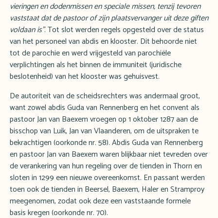
vieringen en dodenmissen en speciale missen, tenzij tevoren
vaststaat dat de pastoor of zijn plaatsvervanger uit deze giften
voldaan is"
. Tot slot werden regels opgesteld over de status
van het personeel van abdis en klooster. Dit behoorde niet
tot de parochie en werd vrijgesteld van parochiële
verplichtingen als het binnen de immuniteit (juridische
beslotenheid) van het klooster was gehuisvest.
De autoriteit van de scheidsrechters was andermaal groot,
want zowel abdis Guda van Rennenberg en het convent als
pastoor Jan van Baexem vroegen op 1 oktober 1287 aan de
bisschop van Luik, Jan van Vlaanderen, om de uitspraken te
bekrachtigen (oorkonde nr. 58). Abdis Guda van Rennenberg
en pastoor Jan van Baexem waren blijkbaar niet tevreden over
de verankering van hun regeling over de tienden in Thorn en
sloten in 1299 een nieuwe overeenkomst. En passant werden
toen ook de tienden in Beersel, Baexem, Haler en Stramproy
meegenomen, zodat ook deze een vaststaande formele
basis kregen (oorkonde nr. 70).