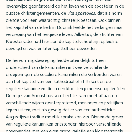
levenswijze georiënteerd op het leven van de apostelen in de
oudste christengemeenten, de
vita apostolica
, dat als norm
diende voor een waarachtig christelijk bestaan. Ook binnen
het kapittel van de kerk in Doornik leefde het verlangen naar
verdieping van het religieuze leven. Ailbertus, de stichter van
Kloosterrade, had hier aan de kapittelschool zijn opleiding
gevolgd en was er later kapittelheer geworden.
De hervormingsbeweging leidde uiteindelijk tot een
onderscheid van de kanunniken in twee verschillende
groeperingen, de seculiere kanunniken die verbonden waren
aan het kapittel van een kathedraal of stiftskerk en de
reguliere kanunniken die in een kloostergemeenschap leefden.
De regel van Augustinus werd echter van meet af aan op
verschillende wijzen geïnterpreteerd, meningen en praktijken
liepen uiteen, met als gevolg dat er van een authentieke
Augustijnse traditie moeilijk sprake kon zijn. Binnen de groep
van reguliere kanunniken ontstonden hierdoor verschillende
observanties met een even grote variatie aan kloosterregels