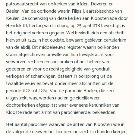
patronaatsrecht van de kerken van Afden, Doveren en
Baelen. Van de oorkonde waarin Filips I, aartsbisschop van
Keulen, de schenking van deze kerken aan Kloosterrade door
Hendrik III, hertog van Limburg, op 25 april 1178 bevestigt, is
het origineel verloren gegaan. Wel bevindt zich een afschrift
hiervan uit 1222 in het oudste, bewaard gebleven cartularium
van de abdij. Dit middeleeuws register waarin oorkonden
staan afgeschreven omwille van hun bewijskracht voor
verworven rechten en aanspraken of het beheer van
goederen en voor de rechtsgeldigheid van grondruil,
verkopen of schenkingen, dateert in oorsprong uit de
twaalfde eeuw en bevat onder meer afschriften uit de
periode 1122 tot 1224. Van de parochie Baelen, die zeer
uitgestrekt was, werden nadien geleidelijk weer
dochterkerken afgesplitst waar eveneens kanunniken van
Kloosterrade het ambt van parochieherder bekleedden.
Het aantal parochies waarvan de abten van Kloosterrade in
de volgende eeuwen het benoemingsrecht in handen kregen,