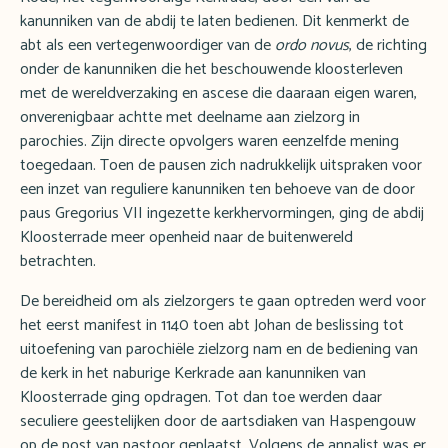
kanunniken van de abdij te laten bedienen. Dit kenmerkt de
abt als een vertegenwoordiger van de
ordo novus
, de richting
onder de kanunniken die het beschouwende kloosterleven
met de wereldverzaking en ascese die daaraan eigen waren,
onverenigbaar achtte met deelname aan zielzorg in
parochies. Zijn directe opvolgers waren eenzelfde mening
toegedaan. Toen de pausen zich nadrukkelijk uitspraken voor
een inzet van reguliere kanunniken ten behoeve van de door
paus Gregorius VII ingezette kerkhervormingen, ging de abdij
Kloosterrade meer openheid naar de buitenwereld
betrachten.
De bereidheid om als zielzorgers te gaan optreden werd voor
het eerst manifest in 1140 toen abt Johan de beslissing tot
uitoefening van parochiële zielzorg nam en de bediening van
de kerk in het naburige Kerkrade aan kanunniken van
Kloosterrade ging opdragen. Tot dan toe werden daar
seculiere geestelijken door de aartsdiaken van Haspengouw
op de post van pastoor geplaatst. Volgens de annalist was er