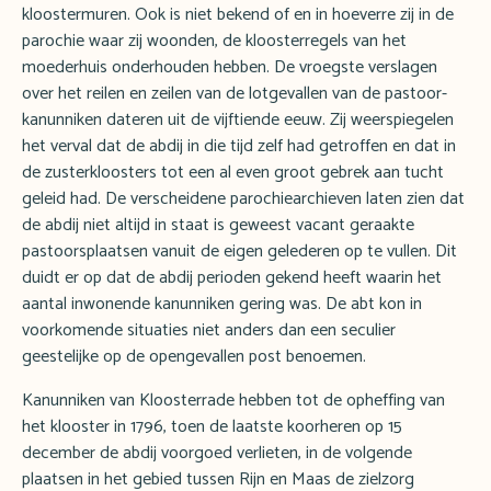
kloostermuren. Ook is niet bekend of en in hoeverre zij in de
parochie waar zij woonden, de kloosterregels van het
moederhuis onderhouden hebben. De vroegste verslagen
over het reilen en zeilen van de lotgevallen van de pastoor-
kanunniken dateren uit de vijftiende eeuw. Zij weerspiegelen
het verval dat de abdij in die tijd zelf had getroffen en dat in
de zusterkloosters tot een al even groot gebrek aan tucht
geleid had. De verscheidene parochiearchieven laten zien dat
de abdij niet altijd in staat is geweest vacant geraakte
pastoorsplaatsen vanuit de eigen gelederen op te vullen. Dit
duidt er op dat de abdij perioden gekend heeft waarin het
aantal inwonende kanunniken gering was. De abt kon in
voorkomende situaties niet anders dan een seculier
geestelijke op de opengevallen post benoemen.
Kanunniken van Kloosterrade hebben tot de opheffing van
het klooster in 1796, toen de laatste koorheren op 15
december de abdij voorgoed verlieten, in de volgende
plaatsen in het gebied tussen Rijn en Maas de zielzorg