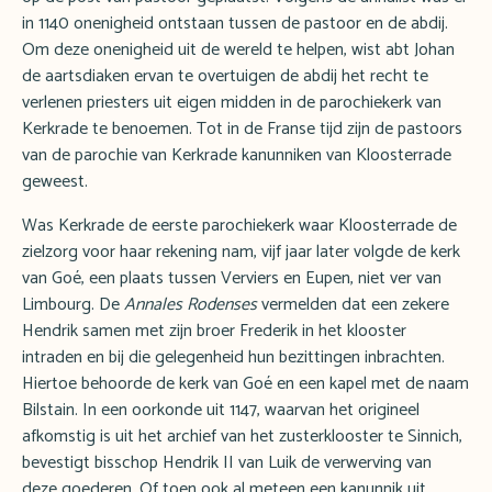
in 1140 onenigheid ontstaan tussen de pastoor en de abdij.
Om deze onenigheid uit de wereld te helpen, wist abt Johan
de aartsdiaken ervan te overtuigen de abdij het recht te
verlenen priesters uit eigen midden in de parochiekerk van
Kerkrade te benoemen. Tot in de Franse tijd zijn de pastoors
van de parochie van Kerkrade kanunniken van Kloosterrade
geweest.
Was Kerkrade de eerste parochiekerk waar Kloosterrade de
zielzorg voor haar rekening nam, vijf jaar later volgde de kerk
van Goé, een plaats tussen Verviers en Eupen, niet ver van
Limbourg. De
Annales Rodenses
vermelden dat een zekere
Hendrik samen met zijn broer Frederik in het klooster
intraden en bij die gelegenheid hun bezittingen inbrachten.
Hiertoe behoorde de kerk van Goé en een kapel met de naam
Bilstain. In een oorkonde uit 1147, waarvan het origineel
afkomstig is uit het archief van het zusterklooster te Sinnich,
bevestigt bisschop Hendrik II van Luik de verwerving van
deze goederen. Of toen ook al meteen een kanunnik uit