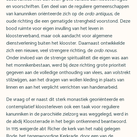
en voorschriften. Een deel van de reguliere gemeenschappen
van kanunniken oriënteerde zich op de
ordo antiquus
, de
oude richting die een gematigde strengheid voorstond. Deze
bood ruimte voor eigen invulling van het leven in
kloosterverband, maar ook aandacht voor algemene
dienstverlening buiten het klooster. Daarnaast ontwikkelde
zich een nieuwe, veel strengere richting, de
ordo novus
.
Onder invloed van de strenge spiritualiteit die eigen was aan
het monnikenbestaan, werd bij deze richting grote prioriteit
gegeven aan de volledige onthouding van vlees, aan volstrekt
stilzwijgen, aan het dragen van wollen kleding in plaats van
linnen en aan het verplicht verrichten van handenarbeid.
De vraag of er naast dit sterk monastiek georiënteerde en
contemplatief kloosterleven ook een taak voor reguliere
kanunniken in de parochiële zielzorg was weggelegd, werd in
de abdij Kloosterrade in het begin ontkennend beantwoord.
In 1115 weigerde abt Richer de kerk van het nabij gelegen
Rode, het tegenwoordige Kerkrade, door een van de