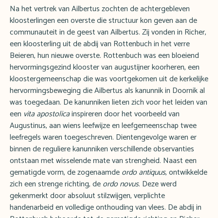
Na het vertrek van Ailbertus zochten de achtergebleven
kloosterlingen een overste die structuur kon geven aan de
communauteit in de geest van Ailbertus. Zij vonden in Richer,
een kloosterling uit de abdij van Rottenbuch in het verre
Beieren, hun nieuwe overste. Rottenbuch was een bloeiend
hervormingsgezind klooster van augustijner koorheren, een
kloostergemeenschap die was voortgekomen uit de kerkelijke
hervormingsbeweging die Ailbertus als kanunnik in Doornik al
was toegedaan. De kanunniken lieten zich voor het leiden van
een
vita apostolica
inspireren door het voorbeeld van
Augustinus, aan wiens leefwijze en leefgemeenschap twee
leefregels waren toegeschreven. Dientengevolge waren er
binnen de reguliere kanunniken verschillende observanties
ontstaan met wisselende mate van strengheid. Naast een
gematigde vorm, de zogenaamde
ordo antiquus
, ontwikkelde
zich een strenge richting, de
ordo novus
. Deze werd
gekenmerkt door absoluut stilzwijgen, verplichte
handenarbeid en volledige onthouding van vlees. De abdij in