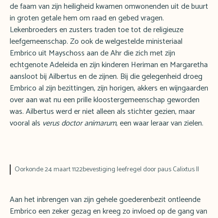
de faam van zijn heiligheid kwamen omwonenden uit de buurt
in groten getale hem om raad en gebed vragen.
Lekenbroeders en zusters traden toe tot de religieuze
leefgemeenschap. Zo ook de welgestelde ministeriaal
Embrico uit Mayschoss aan de Ahr die zich met zijn
echtgenote Adeleida en zijn kinderen Heriman en Margaretha
aansloot bij Ailbertus en de zijnen. Bij die gelegenheid droeg
Embrico al zijn bezittingen, zijn horigen, akkers en wijngaarden
over aan wat nu een prille kloostergemeenschap geworden
was. Ailbertus werd er niet alleen als stichter gezien, maar
vooral als
verus doctor animarum
, een waar leraar van zielen.
Oorkonde 24 maart 1122bevestiging leefregel door paus Calixtus II
Aan het inbrengen van zijn gehele goederenbezit ontleende
Embrico een zeker gezag en kreeg zo invloed op de gang van