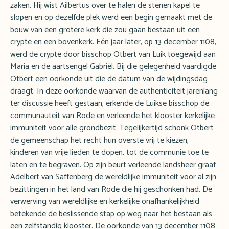
zaken. Hij wist Ailbertus over te halen de stenen kapel te
slopen en op dezelfde plek werd een begin gemaakt met de
bouw van een grotere kerk die zou gaan bestaan uit een
crypte en een bovenkerk. Eén jaar later, op 13 december 1108,
werd de crypte door bisschop Otbert van Luik toegewijd aan
Maria en de aartsengel Gabriël. Bij die gelegenheid vaardigde
Otbert een oorkonde uit die de datum van de wijdingsdag
draagt. In deze oorkonde waarvan de authenticiteit jarenlang
ter discussie heeft gestaan, erkende de Luikse bisschop de
communauteit van Rode en verleende het klooster kerkelijke
immuniteit voor alle grondbezit. Tegelijkertijd schonk Otbert
de gemeenschap het recht hun overste vrij te kiezen,
kinderen van vrije lieden te dopen, tot de communie toe te
laten en te begraven. Op zijn beurt verleende landsheer graaf
Adelbert van Saffenberg de wereldlijke immuniteit voor al zijn
bezittingen in het land van Rode die hij geschonken had. De
verwerving van wereldlijke en kerkelijke onafhankelijkheid
betekende de beslissende stap op weg naar het bestaan als
een zelfstandig klooster. De oorkonde van 13 december 1108