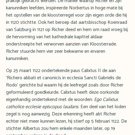
praktijk gebracht werden. De manier waarop Richer en zijn
kanunniken leefden, inspireerde Norbertus in hoge mate bij
het opstellen van de kloosterregel voor zijn eigen orde die hij
in 1120 stichtte. Ook het beroep dat aartsbisschop Koenraad
van Salzburg in 1121 op Richer deed en hem om raad vroeg bij
de hervorming van het kathedrale kapittel aldaar
onderstreepte het verworven aanzien van Kloosterrade.
Richer stuurde hem vier zeer bekwame en ervaren
kanunniken.
Op 25 maart 1122 ondertekende paus Calixtus II de aan
'Richero abbati et canonicis in ecclesia Sancti Gabrielis de
Rodo' gerichte bul waarin hij de leefregel zoals door Richer
geformuleerd goedkeurde. Calixtus heeft deze oorkonde
eigenhandig ondertekend met de woorden:
Ego Calixtus
catholice ecclesie episcopus laudans
. Een deel van het loden
zegel is nog aanwezig. Deze erkenning heeft abt Richer
echter niet meer kunnen lezen, hij stierf op 5 februari 1122. De
stichter Ailbertus zou hem enkele maanden later, op 19