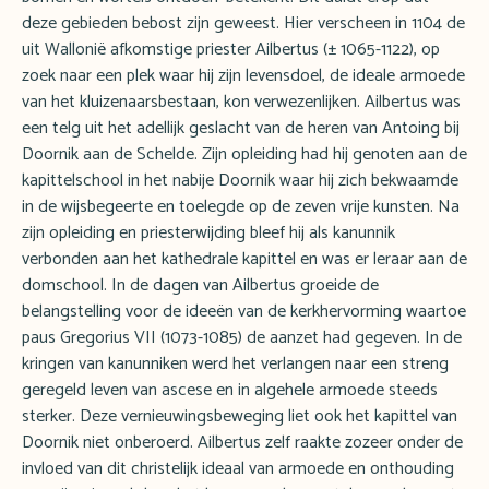
deze gebieden bebost zijn geweest. Hier verscheen in 1104 de
uit Wallonië afkomstige priester Ailbertus (± 1065-1122), op
zoek naar een plek waar hij zijn levensdoel, de ideale armoede
van het kluizenaarsbestaan, kon verwezenlijken. Ailbertus was
een telg uit het adellijk geslacht van de heren van Antoing bij
Doornik aan de Schelde. Zijn opleiding had hij genoten aan de
kapittelschool in het nabije Doornik waar hij zich bekwaamde
in de wijsbegeerte en toelegde op de zeven vrije kunsten. Na
zijn opleiding en priesterwijding bleef hij als kanunnik
verbonden aan het kathedrale kapittel en was er leraar aan de
domschool. In de dagen van Ailbertus groeide de
belangstelling voor de ideeën van de kerkhervorming waartoe
paus Gregorius VII (1073-1085) de aanzet had gegeven. In de
kringen van kanunniken werd het verlangen naar een streng
geregeld leven van ascese en in algehele armoede steeds
sterker. Deze vernieuwingsbeweging liet ook het kapittel van
Doornik niet onberoerd. Ailbertus zelf raakte zozeer onder de
invloed van dit christelijk ideaal van armoede en onthouding