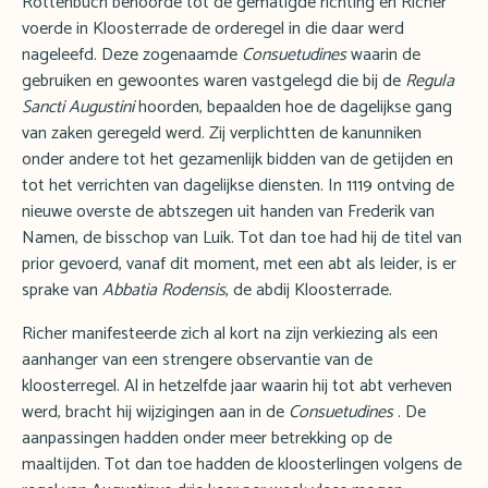
Rottenbuch behoorde tot de gematigde richting en Richer
voerde in Kloosterrade de orderegel in die daar werd
nageleefd. Deze zogenaamde
Consuetudines
waarin de
gebruiken en gewoontes waren vastgelegd die bij de
Regula
Sancti Augustini
hoorden, bepaalden hoe de dagelijkse gang
van zaken geregeld werd. Zij verplichtten de kanunniken
onder andere tot het gezamenlijk bidden van de getijden en
tot het verrichten van dagelijkse diensten. In 1119 ontving de
nieuwe overste de abtszegen uit handen van Frederik van
Namen, de bisschop van Luik. Tot dan toe had hij de titel van
prior gevoerd, vanaf dit moment, met een abt als leider, is er
sprake van
Abbatia Rodensis
, de abdij Kloosterrade.
Richer manifesteerde zich al kort na zijn verkiezing als een
aanhanger van een strengere observantie van de
kloosterregel. Al in hetzelfde jaar waarin hij tot abt verheven
werd, bracht hij wijzigingen aan in de
Consuetudines
. De
aanpassingen hadden onder meer betrekking op de
maaltijden. Tot dan toe hadden de kloosterlingen volgens de