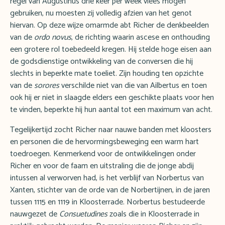
regel van Augustinus drie keer per week vlees mogen
gebruiken, nu moesten zij volledig afzien van het genot
hiervan. Op deze wijze omarmde abt Richer de denkbeelden
van de
ordo novus
, de richting waarin ascese en onthouding
een grotere rol toebedeeld kregen. Hij stelde hoge eisen aan
de godsdienstige ontwikkeling van de conversen die hij
slechts in beperkte mate toeliet. Zijn houding ten opzichte
van de
sorores
verschilde niet van die van Ailbertus en toen
ook hij er niet in slaagde elders een geschikte plaats voor hen
te vinden, beperkte hij hun aantal tot een maximum van acht.
Tegelijkertijd zocht Richer naar nauwe banden met kloosters
en personen die de hervormingsbeweging een warm hart
toedroegen. Kenmerkend voor de ontwikkelingen onder
Richer en voor de faam en uitstraling die de jonge abdij
intussen al verworven had, is het verblijf van Norbertus van
Xanten, stichter van de orde van de Norbertijnen, in de jaren
tussen 1115 en 1119 in Kloosterrade. Norbertus bestudeerde
nauwgezet de
Consuetudines
zoals die in Kloosterrade in