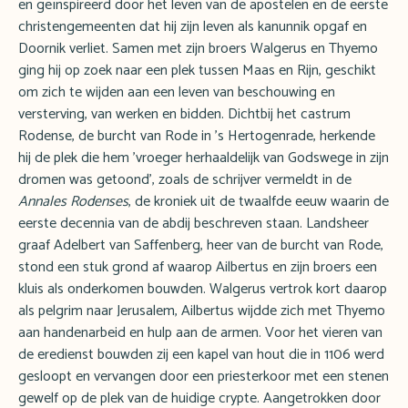
en geïnspireerd door het leven van de apostelen en de eerste
christengemeenten dat hij zijn leven als kanunnik opgaf en
Doornik verliet. Samen met zijn broers Walgerus en Thyemo
ging hij op zoek naar een plek tussen Maas en Rijn, geschikt
om zich te wijden aan een leven van beschouwing en
versterving, van werken en bidden. Dichtbij het castrum
Rodense, de burcht van Rode in 's Hertogenrade, herkende
hij de plek die hem 'vroeger herhaaldelijk van Godswege in zijn
dromen was getoond', zoals de schrijver vermeldt in de
Annales Rodenses
, de kroniek uit de twaalfde eeuw waarin de
eerste decennia van de abdij beschreven staan. Landsheer
graaf Adelbert van Saffenberg, heer van de burcht van Rode,
stond een stuk grond af waarop Ailbertus en zijn broers een
kluis als onderkomen bouwden. Walgerus vertrok kort daarop
als pelgrim naar Jerusalem, Ailbertus wijdde zich met Thyemo
aan handenarbeid en hulp aan de armen. Voor het vieren van
de eredienst bouwden zij een kapel van hout die in 1106 werd
gesloopt en vervangen door een priesterkoor met een stenen
gewelf op de plek van de huidige crypte. Aangetrokken door