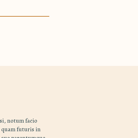
si, notum facio
s quam futuris in
ę suę parentumque