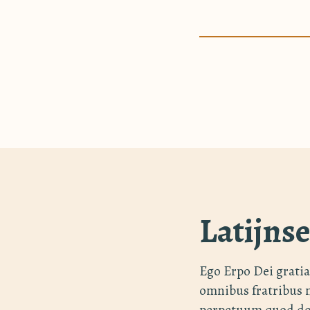
Latijns
Ego Erpo Dei gratia
omnibus fratribus n
perpetuum quod do