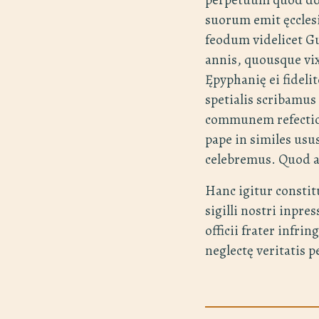
suorum emit ęccles
feodum videlicet Gu
annis, quousque vix
Ępyphanię ei fideli
spetialis scribamus
communem refection
pape in similes usu
celebremus. Quod a
Hanc igitur consti
sigilli nostri inpr
officii frater infr
neglectę veritatis p