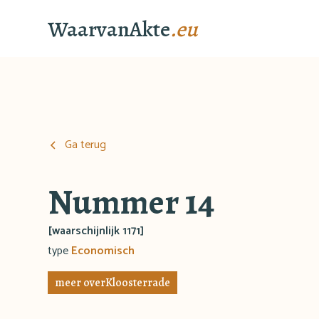
WaarvanAkte
.eu
Ga terug
Nummer 14
[waarschijnlijk 1171]
type
Economisch
meer over
Kloosterrade