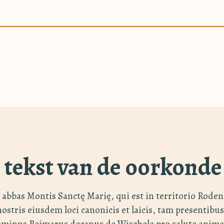
e tekst van de oorkonde
 abbas Montis Sanctę Marię, qui est in territorio Roden
ostris eiusdem loci canonicis et laicis, tam presentibu
minus Reimarus decanus de Wischelę pro salute anim