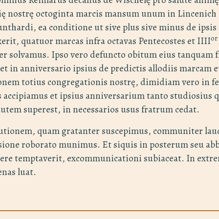
ię nostrę octoginta marcis mansum unum in Lincenich 
nthardi, ea conditione ut sive plus sive minus de ipsis
or
erit, quatuor marcas infra octavas Pentecostes et IIII
ter solvamus. Ipso vero defuncto obitum eius tanquam fr
 et in anniversario ipsius de predictis allodiis marcam 
em totius congregationis nostrę, dimidiam vero in fe
s accipiamus et ipsius anniversarium tanto studiosius 
utem superest, in necessarios usus fratrum cedat.
tutionem, quam gratanter suscepimus, communiter lau
essione roborato munimus. Et siquis in posterum seu abb
ingere temptaverit, excommunicationi subiaceat. In ext
enas luat.