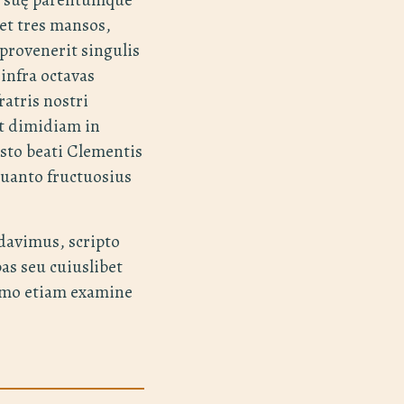
et tres mansos,
 provenerit singulis
infra octavas
atris nostri
et dimidiam in
sto beati Clementis
quanto fructuosius
davimus, scripto
as seu cuiuslibet
remo etiam examine