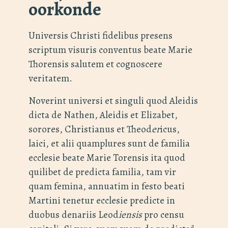
oorkonde
Universis Christi fidelibus presens
scriptum visuris conventus beate Marie
Thorensis salutem et cognoscere
veritatem.
Noverint universi et singuli quod Aleidis
dicta de Nathen, Aleidis et Elizabet,
sorores, Christianus et Theod
er
icus,
laici, et alii quamplures sunt de familia
ecclesie beate Marie Torensis ita quod
quilibet de predicta familia, tam vir
quam femina, annuatim in festo beati
Martini tenetur ecclesie predicte in
duobus denariis Leod
iensis
pro censu
a