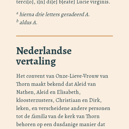
terci[o], i[n] di[e] b[eate] Lucie virginis.
a
hierna drie letters geradeerd A
.
b
aldus A
.
Nederlandse
vertaling
Het convent van Onze-Lieve-Vrouw van
Thorn maakt bekend dat Aleid van
Nathen, Aleid en Elisabeth,
kloosterzusters, Christiaan en Dirk,
leken, en verscheidene andere personen
tot de
familia
van de kerk van Thorn
behoren op een dusdanige manier dat