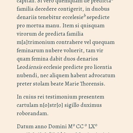
capitali. Si vero quemquam de predicta
familia decedere contigerit, in duobus
b
denariis tenebitur eccelesie
sepedicte
pro mortua manu. Item si quisquam
virorum de predicta familia
m[a]trimonium contrahere vel quequam
feminarum nubere voluerit, tam vir
quam femina dabit duos denarios
Leod
iensis
ecclesie predicte pro licentia
nubendi, nec aliquem habent advocatum
preter stolam beate Marie Thorensis.
In cuius rei testimonium presentem
cartulam n[o]str[o] sigillo duximus
roborandam.
o
o
o
Datum anno Domini M
CC
LX