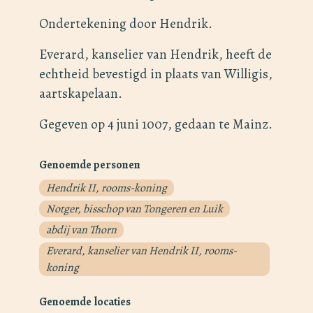
Ondertekening door Hendrik.
Everard, kanselier van Hendrik, heeft de
echtheid bevestigd in plaats van Willigis,
aartskapelaan.
Gegeven op 4 juni 1007, gedaan te Mainz.
Genoemde personen
Hendrik II, rooms-koning
Notger, bisschop van Tongeren en Luik
abdij van Thorn
Everard, kanselier van Hendrik II, rooms-
koning
Genoemde locaties